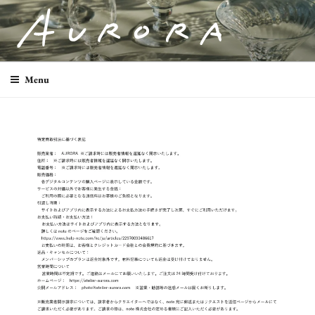
AURORA
印象に残る料理写真・商品撮影
Menu